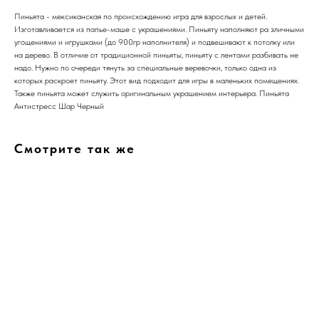
Пиньята - мексиканская по происхождению игра для взрослых и детей.
Изготавливается из папье-маше с украшениями. Пиньяту наполняют ра зличными
угощениями и игрушками (до 900гр наполнителя) и подвешивают к потолку или
на дерево. В отличие от традиционной пиньяты, пиньяту с лентами разбивать не
надо. Нужно по очереди тянуть за специальные веревочки, только одна из
которых раскроет пиньяту. Этот вид подходит для игры в маленьких помещениях.
Также пиньята может служить оригинальным украшением интерьера. Пиньята
Антистресс Шар Черный
Смотрите так же