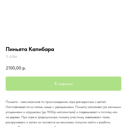
Пиньята Капибара
11-0184
2100,00
р.
В корзину
Пиньята - мексиканская по происхождению игра для взрослых и детей.
Изготавливается из папье-маше с украшениями. Пиньяту наполняют ра зличными
угощениями и игрушками (до 900гр наполнителя) и подвешивают к потолку или
на дерево. При игре в традиционную пиньяту участнику завязывают глаза,
раскручивают, и затем он пытается за несколько попыток найти и разбить