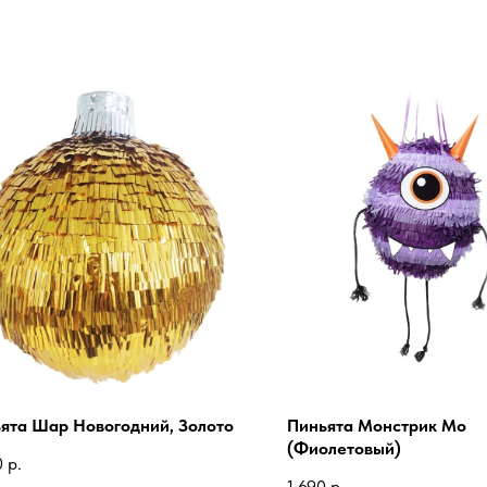
ята Шар Новогодний, Золото
Пиньята Монстрик Мо
(Фиолетовый)
0
р.
1 690
р.