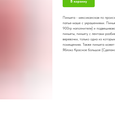
В корзину
Пиньята - мексиканская по происх
папье-маше с украшениями. Пинья
900гр наполнителя) и подвешивают
пиньяты, пиньяту с лентами разби
веревочки, только одна из которых
помещениях. Также пиньята может
Яблоко Красное большое (Сделан