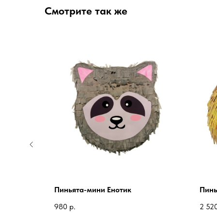
Смотрите так же
й
Пиньята-мини Енотик
Пинь
980
р.
2 52