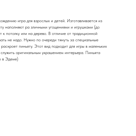
ождению игра для взрослых и детей. Изготавливается из
ту наполняют ра зличными угощениями и игрушками (до
 к потолку или на дерево. В отличие от традиционной
вать не надо. Нужно по очереди тянуть за специальные
 раскроет пиньяту. Этот вид подходит для игры в маленьких
 служить оригинальным украшением интерьера. Пиньята
о в Эдеме)