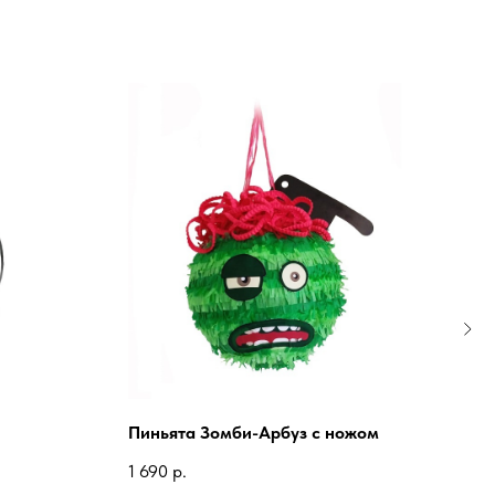
Пиньята Зомби-Арбуз с ножом
Пин
1 690
р.
1 60