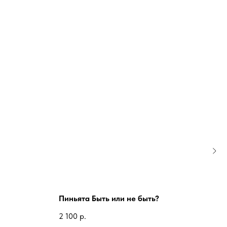
Пиньята Быть или не быть?
Пин
2 100
р.
2 52