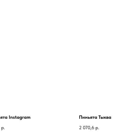
ята Instagram
Пиньята Тыква
р.
2 070,6
р.