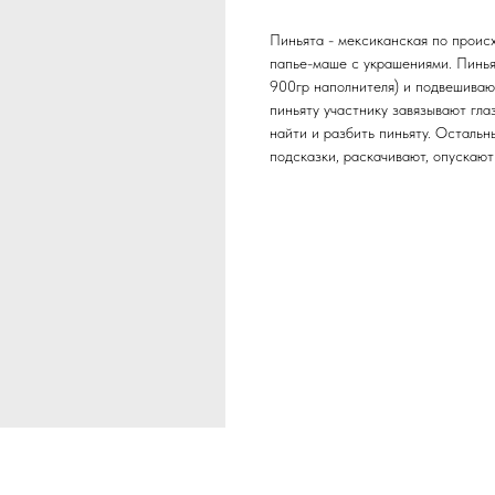
Пиньята - мексиканская по происх
папье-маше с украшениями. Пинья
900гр наполнителя) и подвешивают
пиньяту участнику завязывают гла
найти и разбить пиньяту. Остальн
подсказки, раскачивают, опускаю