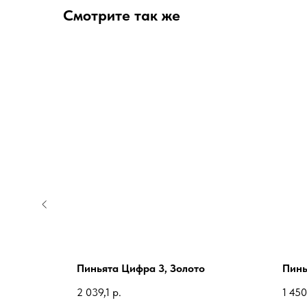
Смотрите так же
бль
Пиньята Цифра 3, Золото
Пинь
2 039,1
р.
1 450