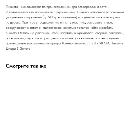
Пиньята - мексиканская по происхождению игра для взрослых и детей.
Изготавливается из папье-маше с украшениями. Пиньяту наполняют ра зличными
угощениями и игрушками (до 900гр наполнителя) и подвешивают к потолку или
на дерево. При игре в традиционную пиньяту участнику завязывают глаза,
раскручивают, и затем он пытается за несколько попыток найти и разбить
пиньяту. Остальные участники, чтобы запутать, выкрикивают неверные подсказки,
раскачивают, опускают и приподнимают пиньяту.Также пиньята может служить
оригинальным украшением интерьера. Размер пиньяты: 35 х 8 х 50 СМ. Пиньята
Цифра 8, Золото
Смотрите так же